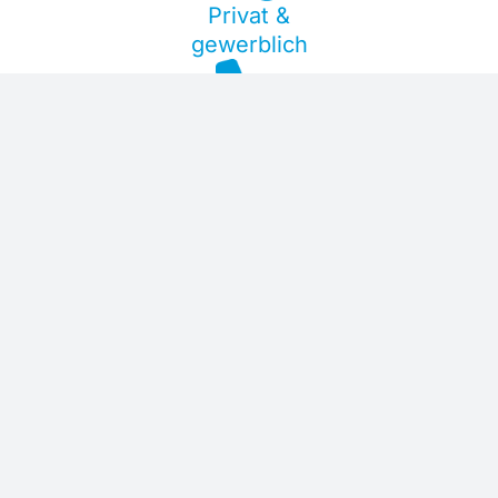
Privat &
gewerblich
24h-
Notdienst
Anerkannter
Fachbetrieb
umwelt-
freundlich