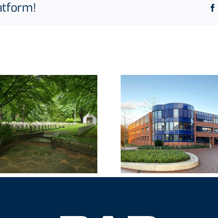
atform!
Schulkomplex
Bürokom
Hamburg
Hamburg Ha
Dratelnstraße