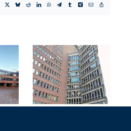
Facebook
X
Bluesky
Reddit
LinkedIn
WhatsApp
Telegram
Tumblr
Xing
Email
Copy
Link
plex
Kraftwerk Dradenau
fencity